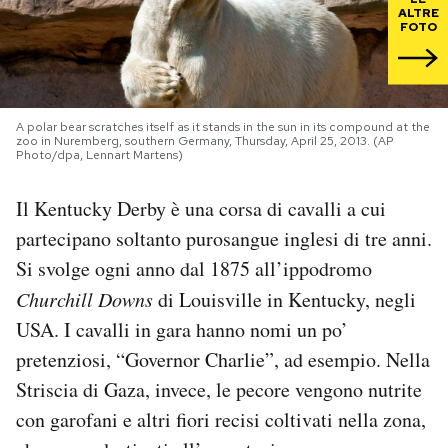
ALTRE
FOTO
PODCAST
NEWSLETTER
A polar bear scratches itself as it stands in the sun in its compound at the
zoo in Nuremberg, southern Germany, Thursday, April 25, 2013. (AP
Photo/dpa, Lennart Martens)
I MIEI PREFERITI
Il Kentucky Derby è una corsa di cavalli a cui
partecipano soltanto purosangue inglesi di tre anni.
SHOP
Si svolge ogni anno dal 1875 all’ippodromo
Churchill Downs
di Louisville in Kentucky, negli
CALENDARIO
USA. I cavalli in gara hanno nomi un po’
pretenziosi, “Governor Charlie”, ad esempio. Nella
AREA PERSONALE
Striscia di Gaza, invece, le pecore vengono nutrite
Area Personale
con garofani e altri fiori recisi coltivati nella zona,
Newsletter