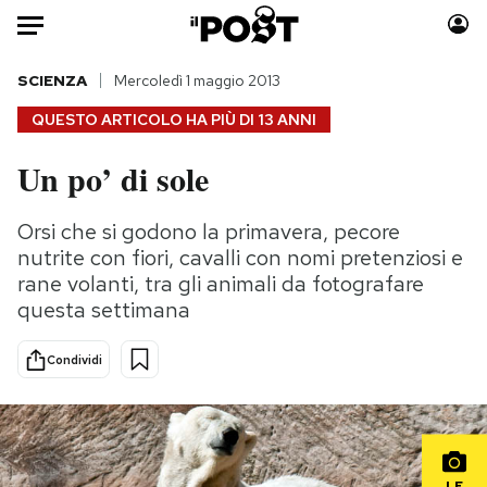
Auto
SCIENZA
Mercoledì 1 maggio 2013
QUESTO ARTICOLO HA PIÙ DI
13 ANNI
HOME
Un po’ di sole
Italia
Moda
Mondo
Libri
Orsi che si godono la primavera, pecore
Politica
Consumismi
nutrite con fiori, cavalli con nomi pretenziosi e
Tecnologia
Storie/Idee
rane volanti, tra gli animali da fotografare
questa settimana
Internet
Ok Boomer!
Scienza
Media
Condividi
Cultura
Europa
Economia
Altrecose
Sport
Mondiali calcio 2026
LE