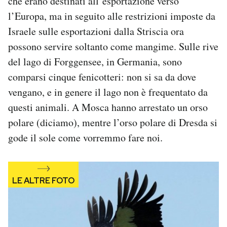
che erano destinati all’esportazione verso
Notifiche mobile
l’Europa, ma in seguito alle restrizioni imposte da
Regala il Post
Israele sulle esportazioni dalla Striscia ora
Hai bisogno di aiuto?
possono servire soltanto come mangime. Sulle rive
Esci
del lago di Forggensee, in Germania, sono
comparsi cinque fenicotteri: non si sa da dove
vengano, e in genere il lago non è frequentato da
questi animali. A Mosca hanno arrestato un orso
polare (diciamo), mentre l’orso polare di Dresda si
gode il sole come vorremmo fare noi.