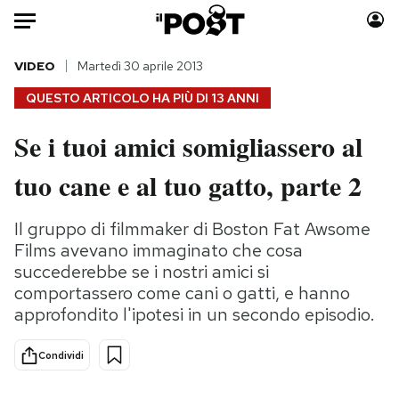
Auto
VIDEO
Martedì 30 aprile 2013
QUESTO ARTICOLO HA PIÙ DI
13 ANNI
HOME
Se i tuoi amici somigliassero al
Italia
Moda
tuo cane e al tuo gatto, parte 2
Mondo
Libri
Politica
Consumismi
Il gruppo di filmmaker di Boston Fat Awsome
Tecnologia
Storie/Idee
Films avevano immaginato che cosa
Internet
Ok Boomer!
succederebbe se i nostri amici si
Scienza
Media
comportassero come cani o gatti, e hanno
Cultura
Europa
approfondito l'ipotesi in un secondo episodio.
Economia
Altrecose
Sport
Mondiali calcio 2026
Condividi