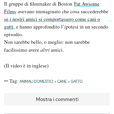
Il gruppo di filmmaker di Boston
Fat Awsome
PODCAST
Films
avevano immaginato che cosa succederebbe
se i nostri amici si comportassero come cani o
gatti
, e hanno approfondito l’ipotesi in un secondo
NEWSLETTER
episodio.
Non sarebbe bello, o meglio: non sarebbe
I MIEI PREFERITI
facilissimo avere
altri
amici.
SHOP
(Il video è in inglese)
CALENDARIO
Tag:
-
-
ANIMALI DOMESTICI
CANE
GATTO
AREA PERSONALE
Mostra i commenti
Area Personale
Newsletter