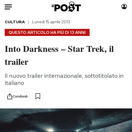
Auto
CULTURA
Lunedì 15 aprile 2013
QUESTO ARTICOLO HA PIÙ DI
13 ANNI
HOME
Into Darkness – Star Trek, il
Italia
Moda
trailer
Mondo
Libri
Politica
Consumismi
Il nuovo trailer internazionale, sottotitolato in
Tecnologia
Storie/Idee
italiano
Internet
Ok Boomer!
Scienza
Media
Condividi
Cultura
Europa
Economia
Altrecose
Sport
Mondiali calcio 2026