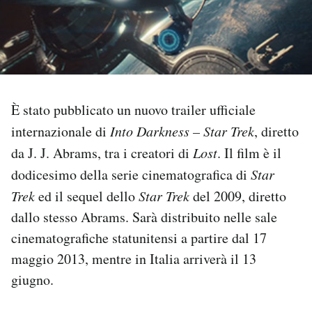
PODCAST
NEWSLETTER
È stato pubblicato un nuovo trailer ufficiale
I MIEI PREFERITI
internazionale di
Into Darkness – Star Trek
, diretto
da J. J. Abrams, tra i creatori di
Lost
. Il film è il
SHOP
dodicesimo della serie cinematografica di
Star
Trek
ed il sequel dello
Star Trek
del 2009, diretto
CALENDARIO
dallo stesso Abrams. Sarà distribuito nelle sale
cinematografiche statunitensi a partire dal 17
maggio 2013, mentre in Italia arriverà il 13
AREA PERSONALE
giugno.
Area Personale
Newsletter