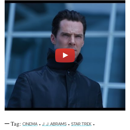
Notifiche mobile
Regala il Post
Hai bisogno di aiuto?
Esci
Tag:
-
-
-
CINEMA
J. J. ABRAMS
STAR TREK