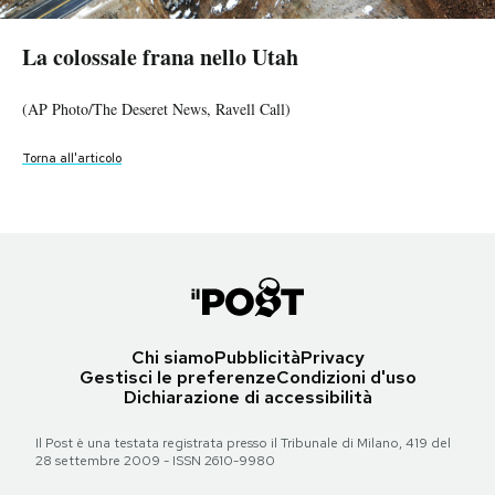
La colossale frana nello Utah
Torna all'articolo
(AP Photo/The Deseret News, Ravell Call)
PODCAST
La colossale frana nello Utah
La colossale frana nello Utah
(AP Photo/The Deseret News, Ravell Call)
Torna all'articolo
(AP Photo/The Deseret News, Ravell Call)
NEWSLETTER
(AP Photo/The Deseret News, Ravell Call)
Torna all'articolo
Torna all'articolo
Torna all'articolo
I MIEI PREFERITI
SHOP
CALENDARIO
Chi siamo
Pubblicità
Privacy
Gestisci le preferenze
Condizioni d'uso
Dichiarazione di accessibilità
AREA PERSONALE
Il Post è una testata registrata presso il Tribunale di Milano, 419 del
Area Personale
28 settembre 2009 - ISSN 2610-9980
Newsletter