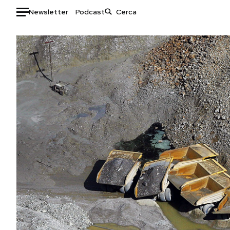
Newsletter
Podcast
Auto
HOME
Italia
Moda
Mondo
Libri
Politica
Consumismi
Tecnologia
Storie/Idee
Internet
Ok Boomer!
Scienza
Media
Cultura
Europa
Economia
Altrecose
Sport
Mondiali calcio 2026