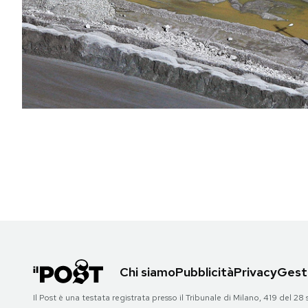
PODCAST
NEWSLETTER
I MIEI PREFERITI
SHOP
CALENDARIO
AREA PERSONALE
Chi siamo
Pubblicità
Privacy
Gesti
Area Personale
Il Post è una testata registrata presso il Tribunale di Milano, 419 del
Newsletter