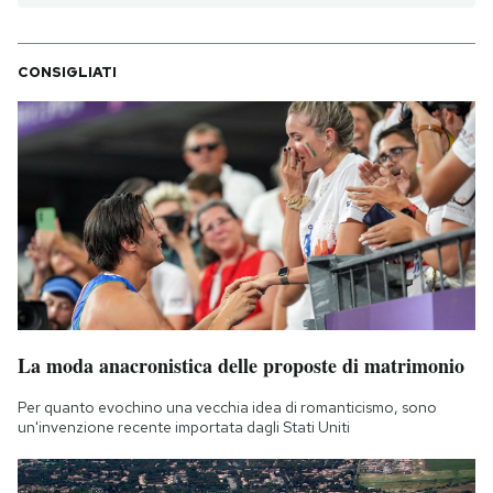
PODCAST
CONSIGLIATI
NEWSLETTER
I MIEI PREFERITI
SHOP
CALENDARIO
La moda anacronistica delle proposte di matrimonio
AREA PERSONALE
Per quanto evochino una vecchia idea di romanticismo, sono
un'invenzione recente importata dagli Stati Uniti
Area Personale
Newsletter