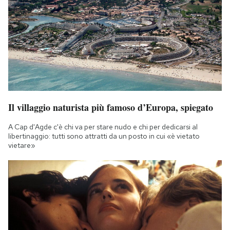
Notifiche mobile
Regala il Post
Hai bisogno di aiuto?
Esci
Il villaggio naturista più famoso d’Europa, spiegato
A Cap d'Agde c'è chi va per stare nudo e chi per dedicarsi al
libertinaggio: tutti sono attratti da un posto in cui «è vietato
vietare»