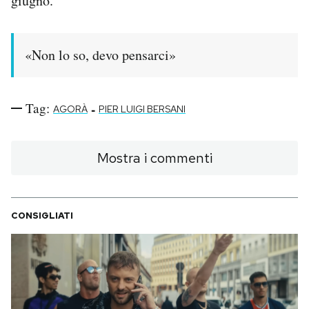
giugno.
PODCAST
«Non lo so, devo pensarci»
NEWSLETTER
Tag:
-
AGORÀ
PIER LUIGI BERSANI
I MIEI PREFERITI
Mostra i commenti
SHOP
CALENDARIO
CONSIGLIATI
AREA PERSONALE
Area Personale
Newsletter