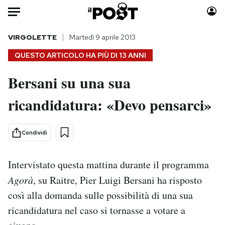
Auto
VIRGOLETTE
Martedì 9 aprile 2013
QUESTO ARTICOLO HA PIÙ DI
13 ANNI
HOME
Bersani su una sua
Italia
Moda
ricandidatura: «Devo pensarci»
Mondo
Libri
Politica
Consumismi
Tecnologia
Storie/Idee
Condividi
Internet
Ok Boomer!
Scienza
Media
Intervistato questa mattina durante il programma
Cultura
Europa
Agorà
, su Raitre, Pier Luigi Bersani ha risposto
Economia
Altrecose
così alla domanda sulle possibilità di una sua
Sport
Mondiali calcio 2026
ricandidatura nel caso si tornasse a votare a