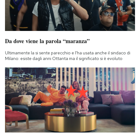
Notifiche mobile
Regala il Post
Hai bisogno di aiuto?
Esci
Da dove viene la parola “maranza”
Ultimamente la si sente parecchio e l'ha usata anche il sindaco di
Milano: esiste dagli anni Ottanta ma il significato si è evoluto