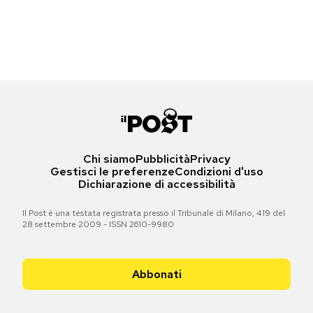
(Sanjay Kanojia/AFP/Getty Images)
Notifiche mobile
Regala il Post
Torna all'articolo
Hai bisogno di aiuto?
Esci
Chi siamo
Pubblicità
Privacy
Gestisci le preferenze
Condizioni d'uso
Dichiarazione di accessibilità
Il Post è una testata registrata presso il Tribunale di Milano, 419 del
28 settembre 2009 - ISSN 2610-9980
Abbonati