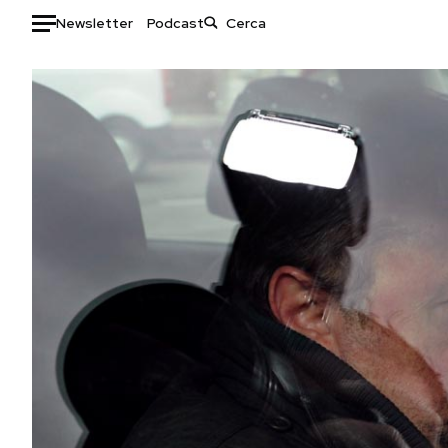
Newsletter
Podcast
Auto
HOME
Italia
Moda
Mondo
Libri
Politica
Consumismi
Tecnologia
Storie/Idee
Internet
Ok Boomer!
Scienza
Media
Cultura
Europa
Economia
Altrecose
Sport
Mondiali calcio 2026