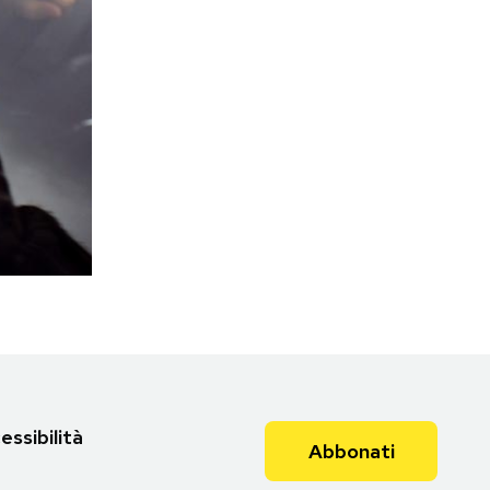
essibilità
Abbonati