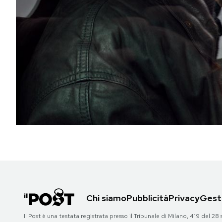
PODCAST
NEWSLETTER
I MIEI PREFERITI
SHOP
CALENDARIO
AREA PERSONALE
Chi siamo
Pubblicità
Privacy
Gesti
Area Personale
Il Post è una testata registrata presso il Tribunale di Milano, 419 del
Newsletter