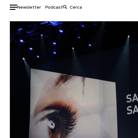
Newsletter
Podcast
Auto
HOME
Italia
Moda
Mondo
Libri
Politica
Consumismi
Tecnologia
Storie/Idee
Internet
Ok Boomer!
Scienza
Media
Cultura
Europa
Economia
Altrecose
Sport
Mondiali calcio 2026