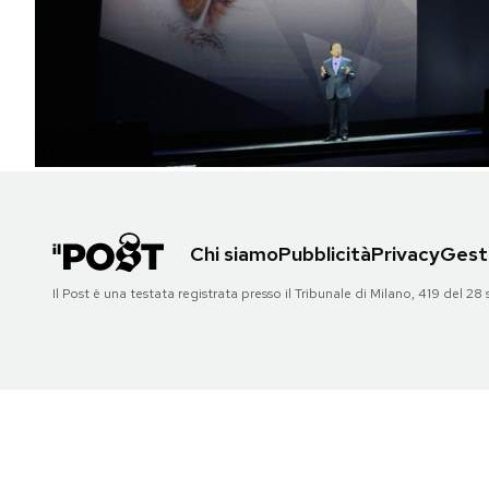
PODCAST
NEWSLETTER
I MIEI PREFERITI
Chi siamo
Pubblicità
Privacy
Gesti
SHOP
Il Post è una testata registrata presso il Tribunale di Milano, 419 del
CALENDARIO
AREA PERSONALE
Area Personale
Newsletter