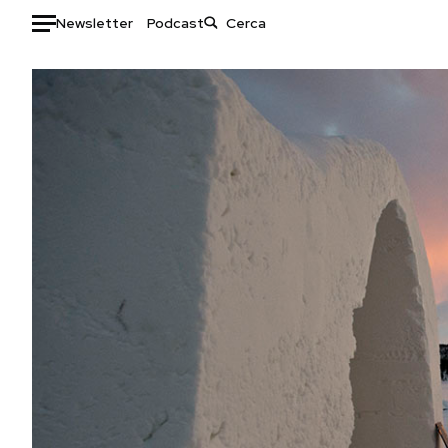
Newsletter
Podcast
Auto
HOME
Italia
Moda
Mondo
Libri
Politica
Consumismi
Tecnologia
Storie/Idee
Internet
Ok Boomer!
Scienza
Media
Cultura
Europa
Economia
Altrecose
Sport
Mondiali calcio 2026