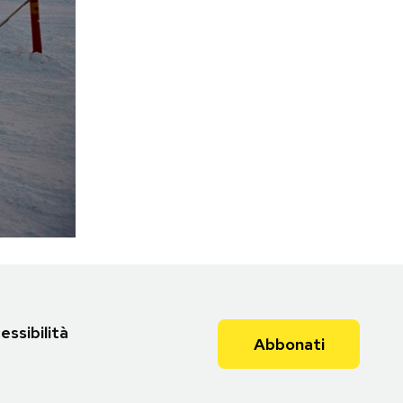
essibilità
Abbonati