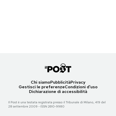
Notifiche mobile
Pistorius ha ucciso la sua ragazza?
Regala il Post
Hai bisogno di aiuto?
Oscar Pistorius con la fidanzata Reeva Steenkamp ad una premiazione a
Johannesburg nel 2012
Esci
(AP Photo/Lucky Nxumalo-Citypress) SOUTH AFRICA OUT
Torna all'articolo
Chi siamo
Pubblicità
Privacy
Gestisci le preferenze
Condizioni d'uso
Dichiarazione di accessibilità
Il Post è una testata registrata presso il Tribunale di Milano, 419 del
28 settembre 2009 - ISSN 2610-9980