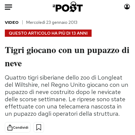
Auto
VIDEO
Mercoledì 23 gennaio 2013
QUESTO ARTICOLO HA PIÙ DI
13 ANNI
HOME
Tigri giocano con un pupazzo di
Italia
Moda
neve
Mondo
Libri
Politica
Consumismi
Quattro tigri siberiane dello zoo di Longleat
Tecnologia
Storie/Idee
del Wiltshire, nel Regno Unito giocano con un
Internet
Ok Boomer!
pupazzo di neve costruito dopo le nevicate
Scienza
Media
delle scorse settimane. Le riprese sono state
Cultura
Europa
effettuate con una telecamera nascosta in
Economia
Altrecose
un pupazzo dagli operatori della struttura.
Sport
Mondiali calcio 2026
Condividi