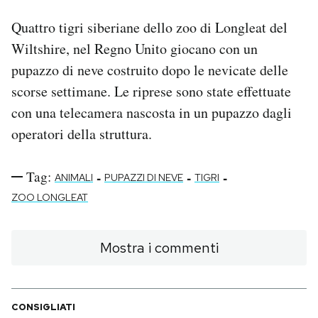
Quattro tigri siberiane dello zoo di Longleat del
PODCAST
Wiltshire, nel Regno Unito giocano con un
pupazzo di neve costruito dopo le nevicate delle
NEWSLETTER
scorse settimane. Le riprese sono state effettuate
con una telecamera nascosta in un pupazzo dagli
I MIEI PREFERITI
operatori della struttura.
SHOP
Tag:
-
-
-
ANIMALI
PUPAZZI DI NEVE
TIGRI
ZOO LONGLEAT
CALENDARIO
Mostra i commenti
AREA PERSONALE
Area Personale
CONSIGLIATI
Newsletter