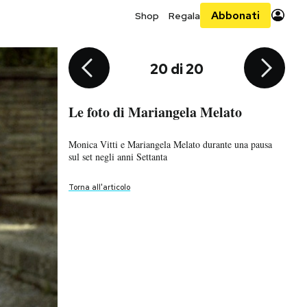
Abbonati
Shop
Regala
20 di 20
14 di 20
10 di 20
16 di 20
17 di 20
18 di 20
19 di 20
12 di 20
13 di 20
15 di 20
11 di 20
4 di 20
6 di 20
7 di 20
8 di 20
9 di 20
2 di 20
3 di 20
5 di 20
1 di 20
Le foto di Mariangela Melato
Le foto di Mariangela Melato
Le foto di Mariangela Melato
Le foto di Mariangela Melato
Le foto di Mariangela Melato
Le foto di Mariangela Melato
Le foto di Mariangela Melato
Le foto di Mariangela Melato
Le foto di Mariangela Melato
Le foto di Mariangela Melato
Le foto di Mariangela Melato
Le foto di Mariangela Melato
Le foto di Mariangela Melato
Le foto di Mariangela Melato
Le foto di Mariangela Melato
Le foto di Mariangela Melato
Le foto di Mariangela Melato
Le foto di Mariangela Melato
Le foto di Mariangela Melato
Le foto di Mariangela Melato
Mariangela Melato, Ryan O' Neal e Jack Warden in una
Mariangela Melato e Renzo Arbore negli anni Ottanta
Mariangela Melato in una scena del film "Caro
Mariangela Melato e Johnny Dorelli in una scena del
Vittorio De Sica, Mariangela Melato e Nino Manfredi
Ryan O'Neal e Mariangela Melato in una scena del film
Mariangela Melato in una scena del film “Caro
Mariangela Melato in una scena del film “Caro
Mariangela Melato a teatro
Giancarlo Giannini e Mariangela Melato in una scena
Ugo Tognazzi e Mariangela Melato nel 1977
Mariangela Melato durante la presentazione della
Mariangela Melato ospite di Serena Dandini nel
Gigi Proietti e Mariangela Melato al Quirinale durante
Mariangela Melato in Campidoglio nel 2006
Mariangela Melato ospite del Maurizio Costanzo Show
Mariangela Melato a teatro
(Lapresse-archivio storico)
Monica Vitti e Mariangela Melato durante una pausa
Carlo Azeglio Ciampi e Mariangela Melato al Quirinale
scena del film "Jeans dagli occhi rosa" nel 1981
(romapress-archivio storico)
Michele" di Mario Monicelli
film " La presidentessa" di Luciano Salce
durante la lavorazione del film "Lo chiameremo
"Jeans dagli occhi rosa" del 1981
Michele” di Mario Monicelli
Michele” di Mario Monicelli
del film "Bello mio, bellezza mia" nel 1982
(Archivio storico LaPresse)
commedia Filomena Marturano
programma "Parla con me"
la cerimonia di consegna del Premio Vittorio De Sica
(PIERGIORGIO PIRRONE / TEAM / Lapresse)
nel 2004
(Europapresse-archivio storico)
sul set negli anni Settanta
nel 2005
(girella-archivio storico)
(LaPresse-Archivio storico)
(romapress-archivio storico)
Andrea" del 1972
(LaPresse-Archivio storico)
(LaPresse-Archivio storico)
(LaPresse-Archivio storico)
(romapress-archivio storico)
(Foto Cosima Scavolini/Lapresse)
(PIERGIORGIO PIRRONE / MARGOPHOTO /
(Mauro Scrobogna /LaPresse)
(Vincenzo Coraggio / LaPresse)
(AP Photo/Enrico Oliverio-Italian Presidency Press
Torna all'articolo
Torna all'articolo
(ROMA PRESS PHOTO / LAPRESSE)
Lapresse)
Office)
Torna all'articolo
Torna all'articolo
Torna all'articolo
Torna all'articolo
Torna all'articolo
Torna all'articolo
Torna all'articolo
Torna all'articolo
Torna all'articolo
Torna all'articolo
Torna all'articolo
Torna all'articolo
Torna all'articolo
Torna all'articolo
Torna all'articolo
Torna all'articolo
Torna all'articolo
Torna all'articolo