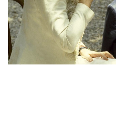
PODCAST
NEWSLETTER
I MIEI PREFERITI
SHOP
CALENDARIO
AREA PERSONALE
Area Personale
Newsletter