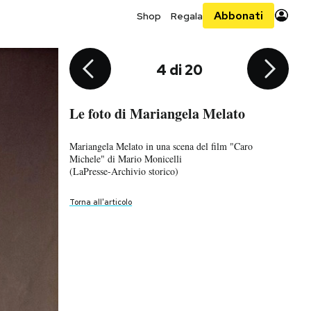
Abbonati
Shop
Regala
20 di 20
14 di 20
10 di 20
16 di 20
17 di 20
18 di 20
19 di 20
12 di 20
13 di 20
15 di 20
11 di 20
4 di 20
6 di 20
7 di 20
8 di 20
9 di 20
2 di 20
3 di 20
5 di 20
1 di 20
Le foto di Mariangela Melato
Le foto di Mariangela Melato
Le foto di Mariangela Melato
Le foto di Mariangela Melato
Le foto di Mariangela Melato
Le foto di Mariangela Melato
Le foto di Mariangela Melato
Le foto di Mariangela Melato
Le foto di Mariangela Melato
Le foto di Mariangela Melato
Le foto di Mariangela Melato
Le foto di Mariangela Melato
Le foto di Mariangela Melato
Le foto di Mariangela Melato
Le foto di Mariangela Melato
Le foto di Mariangela Melato
Le foto di Mariangela Melato
Le foto di Mariangela Melato
Le foto di Mariangela Melato
Le foto di Mariangela Melato
Carlo Azeglio Ciampi e Mariangela Melato al Quirinale
Mariangela Melato, Ryan O' Neal e Jack Warden in una
Mariangela Melato e Renzo Arbore negli anni Ottanta
Mariangela Melato in una scena del film "Caro
Mariangela Melato e Johnny Dorelli in una scena del
Vittorio De Sica, Mariangela Melato e Nino Manfredi
Ryan O'Neal e Mariangela Melato in una scena del film
Mariangela Melato in una scena del film “Caro
Mariangela Melato in una scena del film “Caro
Mariangela Melato a teatro
Giancarlo Giannini e Mariangela Melato in una scena
Ugo Tognazzi e Mariangela Melato nel 1977
Mariangela Melato durante la presentazione della
Mariangela Melato ospite di Serena Dandini nel
Gigi Proietti e Mariangela Melato al Quirinale durante
Mariangela Melato in Campidoglio nel 2006
Mariangela Melato ospite del Maurizio Costanzo Show
Mariangela Melato a teatro
(Lapresse-archivio storico)
Monica Vitti e Mariangela Melato durante una pausa
nel 2005
scena del film "Jeans dagli occhi rosa" nel 1981
(romapress-archivio storico)
Michele" di Mario Monicelli
film " La presidentessa" di Luciano Salce
durante la lavorazione del film "Lo chiameremo
"Jeans dagli occhi rosa" del 1981
Michele” di Mario Monicelli
Michele” di Mario Monicelli
del film "Bello mio, bellezza mia" nel 1982
(Archivio storico LaPresse)
commedia Filomena Marturano
programma "Parla con me"
la cerimonia di consegna del Premio Vittorio De Sica
(PIERGIORGIO PIRRONE / TEAM / Lapresse)
nel 2004
(Europapresse-archivio storico)
sul set negli anni Settanta
(AP Photo/Enrico Oliverio-Italian Presidency Press
(girella-archivio storico)
(LaPresse-Archivio storico)
(romapress-archivio storico)
Andrea" del 1972
(LaPresse-Archivio storico)
(LaPresse-Archivio storico)
(LaPresse-Archivio storico)
(romapress-archivio storico)
(Foto Cosima Scavolini/Lapresse)
(PIERGIORGIO PIRRONE / MARGOPHOTO /
(Mauro Scrobogna /LaPresse)
(Vincenzo Coraggio / LaPresse)
Torna all'articolo
Torna all'articolo
Office)
(ROMA PRESS PHOTO / LAPRESSE)
Lapresse)
Torna all'articolo
Torna all'articolo
Torna all'articolo
Torna all'articolo
Torna all'articolo
Torna all'articolo
Torna all'articolo
Torna all'articolo
Torna all'articolo
Torna all'articolo
Torna all'articolo
Torna all'articolo
Torna all'articolo
Torna all'articolo
Torna all'articolo
Torna all'articolo
Torna all'articolo
Torna all'articolo