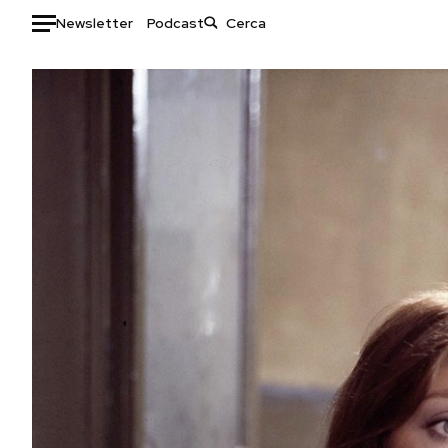
Newsletter
Podcast
Auto
HOME
Italia
Moda
Mondo
Libri
Politica
Consumismi
Tecnologia
Storie/Idee
Internet
Ok Boomer!
Scienza
Media
Cultura
Europa
Economia
Altrecose
Sport
Mondiali calcio 2026