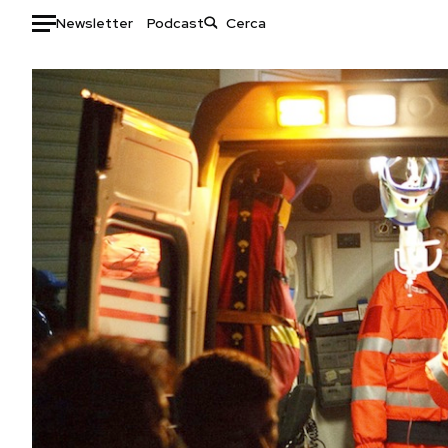
Newsletter
Podcast
Auto
HOME
Italia
Moda
Mondo
Libri
Politica
Consumismi
Tecnologia
Storie/Idee
Internet
Ok Boomer!
Scienza
Media
Cultura
Europa
Economia
Altrecose
Sport
Mondiali calcio 2026