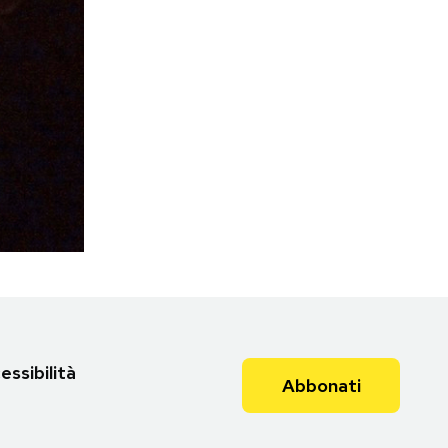
essibilità
Abbonati