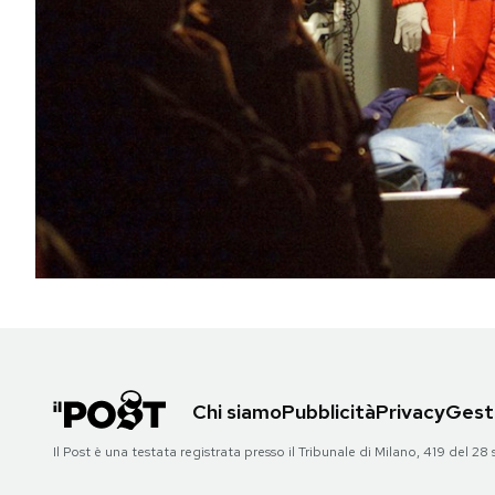
PODCAST
NEWSLETTER
I MIEI PREFERITI
SHOP
CALENDARIO
AREA PERSONALE
Chi siamo
Pubblicità
Privacy
Gesti
Il Post è una testata registrata presso il Tribunale di Milano, 419 del
Area Personale
Newsletter