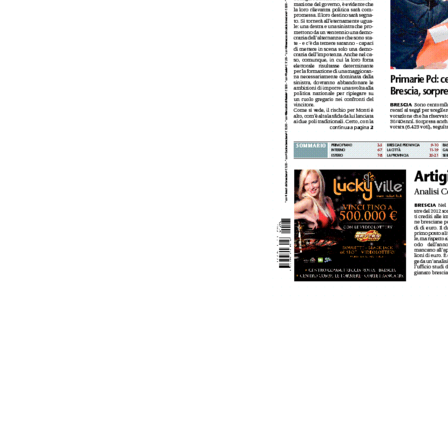
PODCAST
NEWSLETTER
I MIEI PREFERITI
SHOP
CALENDARIO
AREA PERSONALE
Area Personale
Newsletter