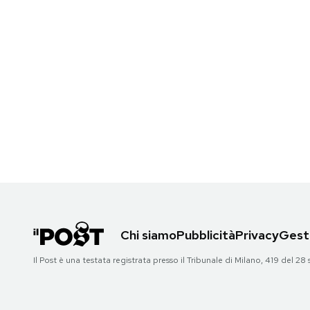
Notifiche mobile
Regala il Post
Hai bisogno di aiuto?
Esci
Chi siamo
Pubblicità
Privacy
Gesti
Il Post è una testata registrata presso il Tribunale di Milano, 419 del