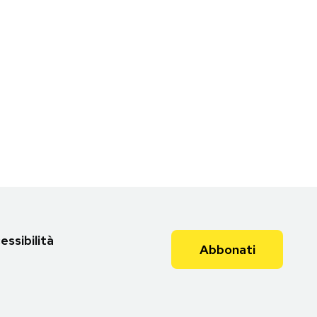
essibilità
Abbonati