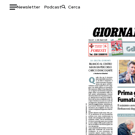
Newsletter
Podcast
Auto
HOME
Italia
Moda
Mondo
Libri
Politica
Consumismi
Tecnologia
Storie/Idee
Internet
Ok Boomer!
Scienza
Media
Cultura
Europa
Economia
Altrecose
Sport
Mondiali calcio 2026