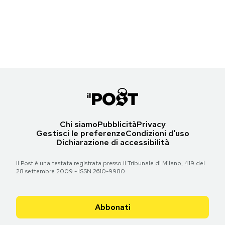
Le prime pagine di domenica 30 dicembre 2012
Torna all'articolo
Torna all'articolo
Torna all'articolo
Torna all'articolo
Torna all'articolo
Torna all'articolo
Torna all'articolo
Notifiche mobile
Torna all'articolo
Torna all'articolo
Torna all'articolo
Regala il Post
Hai bisogno di aiuto?
Torna all'articolo
Esci
Chi siamo
Pubblicità
Privacy
Gestisci le preferenze
Condizioni d'uso
Dichiarazione di accessibilità
Il Post è una testata registrata presso il Tribunale di Milano, 419 del
28 settembre 2009 - ISSN 2610-9980
Abbonati