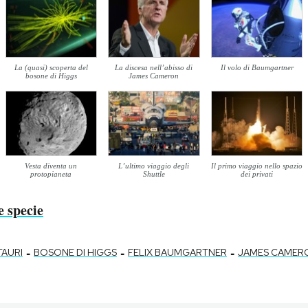
La (quasi) scoperta del
La discesa nell’abisso di
Il volo di Baumgartner
bosone di Higgs
James Cameron
Vesta diventa un
L’ultimo viaggio degli
Il primo viaggio nello spazio
protopianeta
Shuttle
dei privati
e specie
-
-
-
TAURI
BOSONE DI HIGGS
FELIX BAUMGARTNER
JAMES CAMER