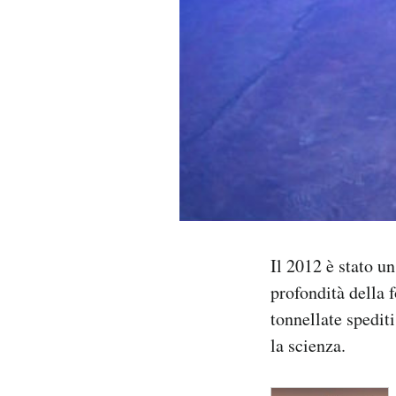
PODCAST
NEWSLETTER
I MIEI PREFERITI
SHOP
Il 2012 è stato u
CALENDARIO
profondità della f
tonnellate spedit
AREA PERSONALE
la scienza.
Area Personale
Newsletter