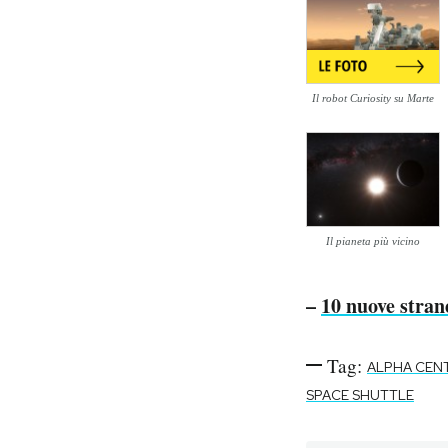
Notifiche mobile
Regala il Post
Hai bisogno di aiuto?
Esci
Il robot Curiosity su Marte
Il pianeta più vicino
–
10 nuove stran
Tag:
ALPHA CEN
SPACE SHUTTLE