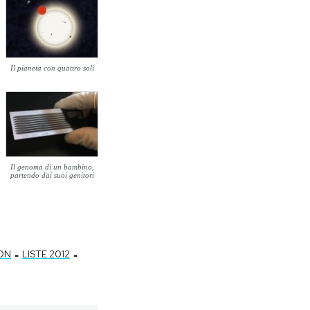
Il pianeta con quattro soli
Il genoma di un bambino,
partendo dai suoi genitori
-
-
ON
LISTE 2012