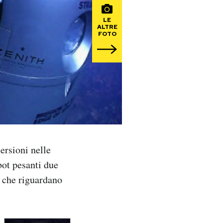
LE
ALTRE
FOTO
ersioni nelle
bot pesanti due
che riguardano