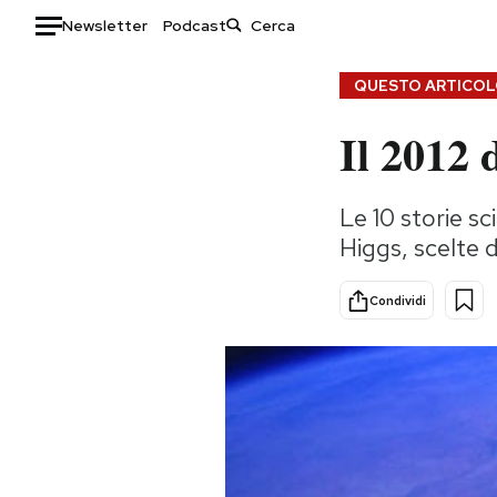
Newsletter
Podcast
Auto
QUESTO ARTICOLO
Il 2012 
HOME
Italia
Moda
Le 10 storie sc
Mondo
Libri
Higgs, scelte
Politica
Consumismi
Tecnologia
Storie/Idee
Condividi
Internet
Ok Boomer!
Scienza
Media
Cultura
Europa
Economia
Altrecose
Sport
Mondiali calcio 2026