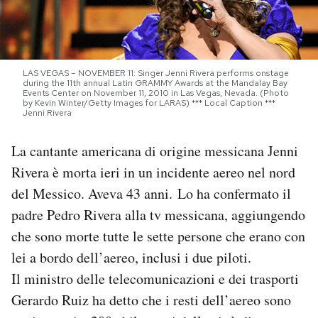
PODCAST
LAS VEGAS – NOVEMBER 11: Singer Jenni Rivera performs onstage
NEWSLETTER
during the 11th annual Latin GRAMMY Awards at the Mandalay Bay
Events Center on November 11, 2010 in Las Vegas, Nevada. (Photo
by Kevin Winter/Getty Images for LARAS) *** Local Caption ***
Jenni Rivera
I MIEI PREFERITI
La cantante americana di origine messicana Jenni
Rivera è morta ieri in un incidente aereo nel nord
SHOP
del Messico. Aveva 43 anni. Lo ha confermato il
padre Pedro Rivera alla tv messicana, aggiungendo
CALENDARIO
che sono morte tutte le sette persone che erano con
lei a bordo dell’aereo, inclusi i due piloti.
AREA PERSONALE
Il ministro delle telecomunicazioni e dei trasporti
Area Personale
Gerardo Ruiz ha detto che i resti dell’aereo sono
Newsletter