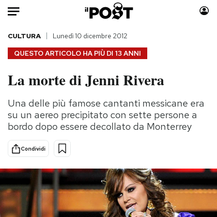
Auto
CULTURA
Lunedì 10 dicembre 2012
QUESTO ARTICOLO HA PIÙ DI
13 ANNI
HOME
La morte di Jenni Rivera
Italia
Moda
Mondo
Libri
Una delle più famose cantanti messicane era
Politica
Consumismi
su un aereo precipitato con sette persone a
Tecnologia
Storie/Idee
bordo dopo essere decollato da Monterrey
Internet
Ok Boomer!
Condividi
Scienza
Media
Cultura
Europa
Economia
Altrecose
Sport
Mondiali calcio 2026