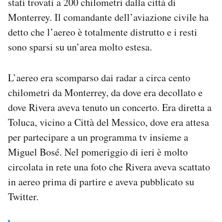
stati trovati a 200 chilometri dalla città di
Notifiche mobile
Monterrey. Il comandante dell’aviazione civile ha
Regala il Post
detto che l’aereo è totalmente distrutto e i resti
Hai bisogno di aiuto?
sono sparsi su un’area molto estesa.
Esci
L’aereo era scomparso dai radar a circa cento
chilometri da Monterrey, da dove era decollato e
dove Rivera aveva tenuto un concerto. Era diretta a
Toluca, vicino a Città del Messico, dove era attesa
per partecipare a un programma tv insieme a
Miguel Bosé. Nel pomeriggio di ieri è molto
circolata in rete una foto che Rivera aveva scattato
in aereo prima di partire e aveva pubblicato su
Twitter.