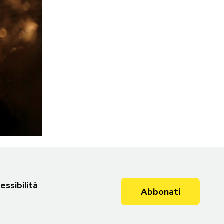
essibilità
Abbonati