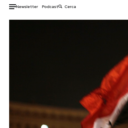
Newsletter
Podcast
Auto
HOME
Italia
Moda
Mondo
Libri
Politica
Consumismi
Tecnologia
Storie/Idee
Internet
Ok Boomer!
Scienza
Media
Cultura
Europa
Economia
Altrecose
Sport
Mondiali calcio 2026