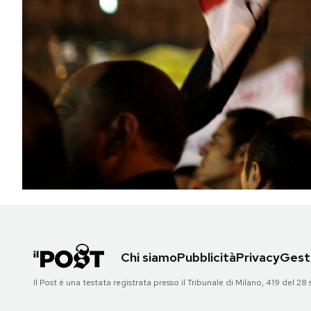
PODCAST
NEWSLETTER
I MIEI PREFERITI
SHOP
CALENDARIO
Chi siamo
Pubblicità
Privacy
Gesti
AREA PERSONALE
Il Post è una testata registrata presso il Tribunale di Milano, 419 del
Area Personale
Newsletter