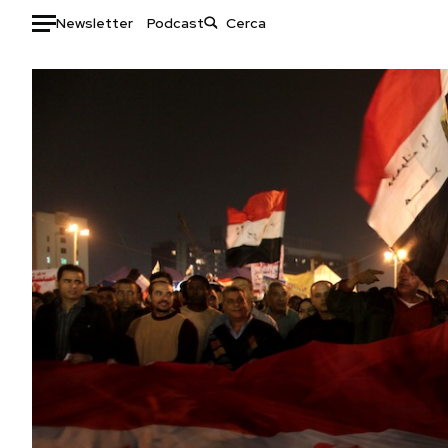
Newsletter
Podcast
Auto
HOME
Italia
Moda
Mondo
Libri
Politica
Consumismi
Tecnologia
Storie/Idee
Internet
Ok Boomer!
Scienza
Media
Cultura
Europa
Economia
Altrecose
Sport
Mondiali calcio 2026