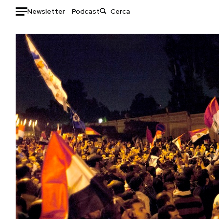
Newsletter
Podcast
Auto
HOME
Italia
Moda
Mondo
Libri
Politica
Consumismi
Tecnologia
Storie/Idee
Internet
Ok Boomer!
Scienza
Media
Cultura
Europa
Economia
Altrecose
Sport
Mondiali calcio 2026