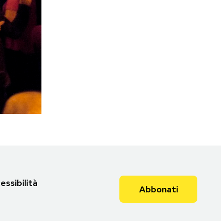
essibilità
Abbonati