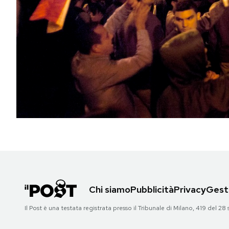
PODCAST
NEWSLETTER
I MIEI PREFERITI
SHOP
CALENDARIO
Chi siamo
Pubblicità
Privacy
Gesti
AREA PERSONALE
Il Post è una testata registrata presso il Tribunale di Milano, 419 del
Area Personale
Newsletter