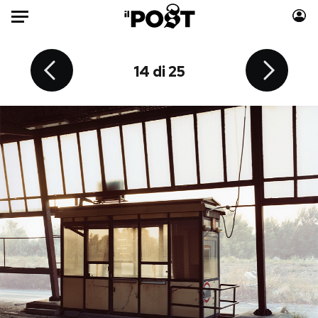
Auto
24 di 25
20 di 25
22 di 25
23 di 25
25 di 25
14 di 25
10 di 25
16 di 25
17 di 25
18 di 25
19 di 25
12 di 25
13 di 25
15 di 25
21 di 25
11 di 25
4 di 25
6 di 25
7 di 25
8 di 25
9 di 25
2 di 25
3 di 25
5 di 25
1 di 25
HOME
Italia
Moda
Mondo
Libri
Politica
Consumismi
Tecnologia
Storie/Idee
Internet
Ok Boomer!
Scienza
Media
Cultura
Europa
Economia
Altrecose
Sport
Mondiali calcio 2026