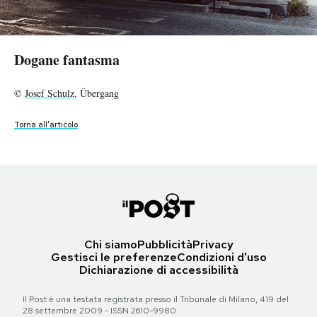
PODCAST
Dogane fantasma
Dogane fantasma
Dogane fantasma
Dogane fantasma
Dogane fantasma
Dogane fantasma
Dogane fantasma
Dogane fantasma
Dogane fantasma
Dogane fantasma
Dogane fantasma
Dogane fantasma
Dogane fantasma
Dogane fantasma
Dogane fantasma
Dogane fantasma
Dogane fantasma
Dogane fantasma
Dogane fantasma
Dogane fantasma
Dogane fantasma
Dogane fantasma
Dogane fantasma
Dogane fantasma
Dogane fantasma
NEWSLETTER
©
Josef Schulz
, Übergang
©
Josef Schulz
, Übergang
©
Josef Schulz
, Übergang
©
Josef Schulz
, Übergang
©
©
Josef Schulz
Josef Schulz
, Übergang
, Übergang
©
©
©
Josef Schulz
Josef Schulz
Josef Schulz
, Übergang
, Übergang
, Übergang
©
©
Josef Schulz
Josef Schulz
, Übergang
, Übergang
©
©
Josef Schulz
Josef Schulz
, Übergang
, Übergang
©
Josef Schulz
, Übergang
©
Josef Schulz
, Übergang
©
Josef Schulz
, Übergang
©
Josef Schulz
, Übergang
©
Josef Schulz
, Übergang
©
©
©
Josef Schulz
Josef Schulz
Josef Schulz
, Übergang
, Übergang
, Übergang
©
©
Josef Schulz
Josef Schulz
, Übergang
, Übergang
©
Josef Schulz
, Übergang
©
Josef Schulz
, Übergang
Torna all'articolo
Torna all'articolo
Torna all'articolo
Torna all'articolo
Torna all'articolo
Torna all'articolo
Torna all'articolo
Torna all'articolo
Torna all'articolo
Torna all'articolo
Torna all'articolo
Torna all'articolo
Torna all'articolo
I MIEI PREFERITI
Torna all'articolo
Torna all'articolo
Torna all'articolo
Torna all'articolo
Torna all'articolo
Torna all'articolo
Torna all'articolo
Torna all'articolo
Torna all'articolo
Torna all'articolo
Torna all'articolo
Torna all'articolo
SHOP
CALENDARIO
Chi siamo
Pubblicità
Privacy
Gestisci le preferenze
Condizioni d'uso
AREA PERSONALE
Dichiarazione di accessibilità
Area Personale
Il Post è una testata registrata presso il Tribunale di Milano, 419 del
Newsletter
28 settembre 2009 - ISSN 2610-9980