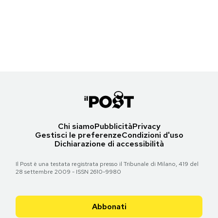
Le manifestazioni di oggi per la scuola
Roma. (FILIPPO MONTEFORTE/AFP/Getty Images)
Roma. (FILIPPO MONTEFORTE/AFP/Getty Images)
Notifiche mobile
Regala il Post
Roma. (FILIPPO MONTEFORTE/AFP/Getty Images)
Torna all'articolo
Torna all'articolo
Hai bisogno di aiuto?
Esci
Torna all'articolo
Chi siamo
Pubblicità
Privacy
Gestisci le preferenze
Condizioni d'uso
Dichiarazione di accessibilità
Il Post è una testata registrata presso il Tribunale di Milano, 419 del
28 settembre 2009 - ISSN 2610-9980
Abbonati