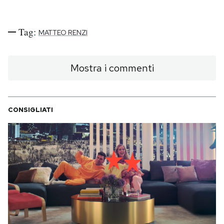
Notifiche mobile
Regala il Post
Tag:
MATTEO RENZI
Hai bisogno di aiuto?
Esci
Mostra i commenti
CONSIGLIATI