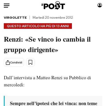
Auto
VIRGOLETTE
Martedì 20 novembre 2012
QUESTO ARTICOLO HA PIÙ DI
13 ANNI
HOME
Renzi: «Se vinco io cambia il
Italia
Moda
gruppo dirigente»
Mondo
Libri
Politica
Consumismi
Tecnologia
Storie/Idee
Condividi
Internet
Ok Boomer!
Scienza
Media
Dall’intervista a Matteo Renzi su Pubblico di
Cultura
Europa
mercoledì:
Economia
Altrecose
Sport
Mondiali calcio 2026
Sempre nell’ipotesi che lei vinca: non teme