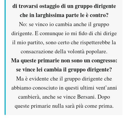
di trovarsi ostaggio di un gruppo dirigente
PODCAST
che in larghissima parte le è contro?
No: se vinco io cambia anche il gruppo
NEWSLETTER
dirigente. E comunque io mi fido di chi dirige
il mio partito, sono certo che rispetterebbe la
I MIEI PREFERITI
consacrazione della volontà popolare.
Ma queste primarie non sono un congresso:
SHOP
se vince lei cambia il gruppo dirigente?
Ma è evidente che il gruppo dirigente che
CALENDARIO
abbiamo conosciuto in questi ultimi vent’anni
cambierà, anche se vince Bersani. Dopo
AREA PERSONALE
queste primarie nulla sarà più come prima.
Area Personale
Newsletter