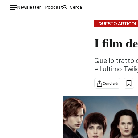
Newsletter
Podcast
Auto
QUESTO ARTICOLO
I film d
HOME
Italia
Moda
Quello tratto d
Mondo
Libri
e l'ultimo Twilig
Politica
Consumismi
Tecnologia
Storie/Idee
Condividi
Internet
Ok Boomer!
Scienza
Media
Cultura
Europa
Economia
Altrecose
Sport
Mondiali calcio 2026