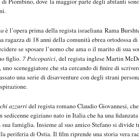
i di Piombino, dove la maggior parte degli abitanti sono
ni.
sa
è l’opera prima della regista israeliana Rama Burshte
una ragazza di 18 anni della comunità ebrea ortodossa di
decidere se sposare l’uomo che ama o il marito di sua so
uo figlio.
7 Psicopatici
, del regista inglese Martin McD
, uno sceneggiatore che sta cercando di finire di scriver
assato una serie di disavventure con degli strani person
ispirazione.
cchi azzurri
del regista romano Claudio Giovannesi, che
n sedicenne egiziano nato in Italia che ha una fidanzata i
la sua famiglia. Insieme al suo amico Stefano si divide t
la periferia di Ostia. Il film riprende una storia vera ra