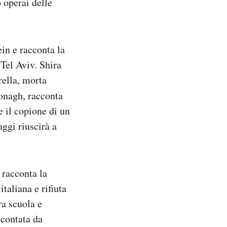
 operai delle
in e racconta la
 Tel Aviv. Shira
rella, morta
onagh, racconta
e il copione di un
aggi riuscirà a
 racconta la
taliana e rifiuta
ra scuola e
ccontata da