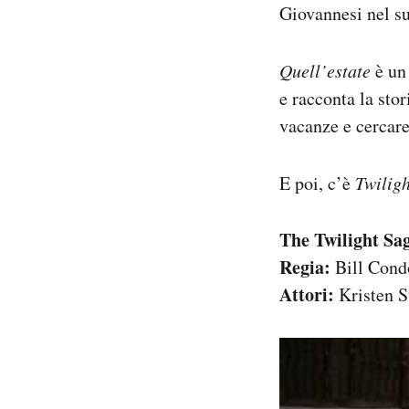
Giovannesi nel s
Quell’estate
è un 
e racconta la sto
vacanze e cercare
E poi, c’è
Twilig
The Twilight Sa
Regia:
Bill Cond
Attori:
Kristen St