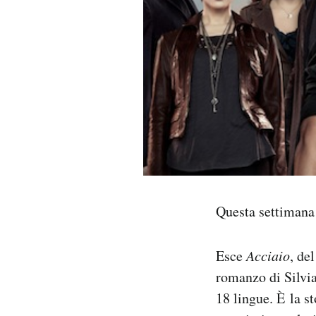
PODCAST
NEWSLETTER
I MIEI PREFERITI
SHOP
Questa settimana e
CALENDARIO
Esce
Acciaio
, de
AREA PERSONALE
romanzo di Silvia
Area Personale
18 lingue. È la s
Newsletter