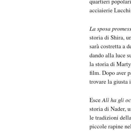
quartieri popolar
Notifiche mobile
acciaierie Lucchi
Regala il Post
Hai bisogno di aiuto?
La sposa promes
Esci
storia di Shira, 
sarà costretta a 
dando alla luce s
la storia di Marty
film. Dopo aver p
trovare la giusta 
Esce
Alì ha gli o
storia di Nader, u
le tradizioni del
piccole rapine nel