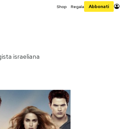
Abbonati
Shop
Regala
gista israeliana