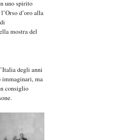
on uno spirito
l’Orso d’oro alla
di
ella mostra del
’Italia degli anni
ono immaginari, ma
un consiglio
sone.