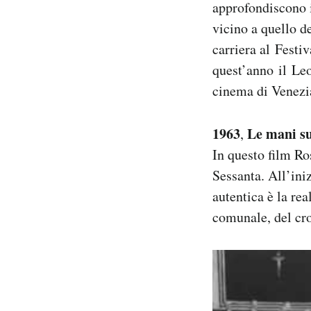
approfondiscono i 
Notifiche mobile
vicino a quello d
Regala il Post
carriera al Festi
Hai bisogno di aiuto?
Esci
quest’anno il Leo
cinema di Venezi
1963
Le mani sul
,
In questo film Ro
Sessanta. All’ini
autentica è la rea
comunale, del cro