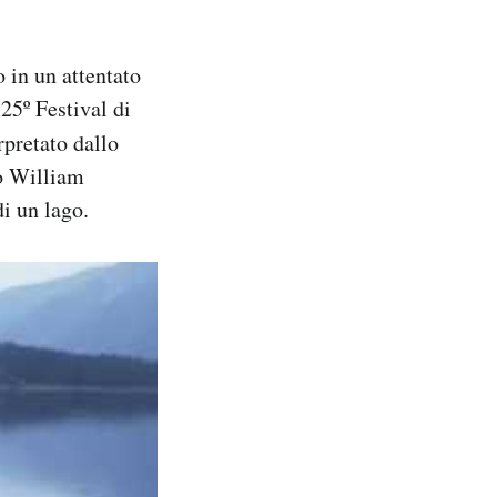
 in un attentato
 25º Festival di
rpretato dallo
no William
i un lago.