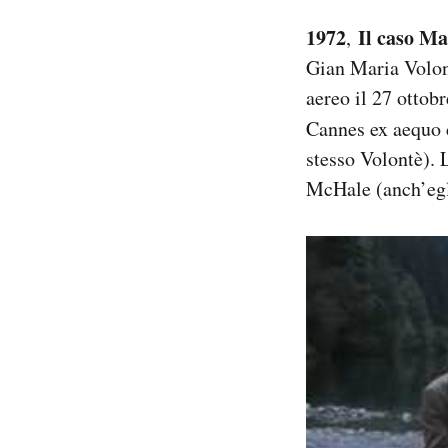
1972
Il caso Ma
,
Gian Maria Volont
aereo il 27 ottobr
Cannes ex aequo
stesso Volontè). 
McHale (anch’egli