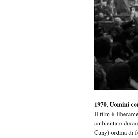
1970
Uomini co
,
Il film è libera
ambientato durant
Cuny) ordina di f