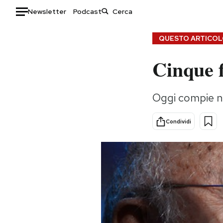
Newsletter
Podcast
Auto
QUESTO ARTICOLO
Cinque f
HOME
Italia
Moda
Oggi compie no
Mondo
Libri
Politica
Consumismi
Condividi
Tecnologia
Storie/Idee
Internet
Ok Boomer!
Scienza
Media
Cultura
Europa
Economia
Altrecose
Sport
Mondiali calcio 2026