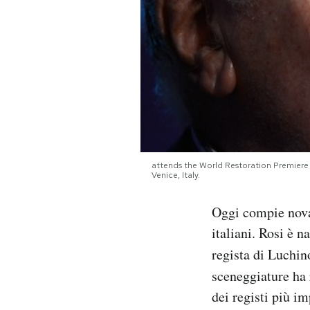
PODCAST
NEWSLETTER
I MIEI PREFERITI
SHOP
attends the World Restoration Premiere o
Venice, Italy.
Oggi compie novan
CALENDARIO
italiani. Rosi è 
regista di Luchin
AREA PERSONALE
sceneggiature ha
Area Personale
dei registi più im
Newsletter