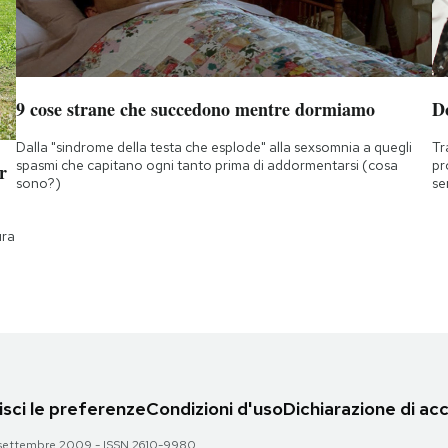
9 cose strane che succedono mentre dormiamo
D
Dalla "sindrome della testa che esplode" alla sexsomnia a quegli
Tr
spasmi che capitano ogni tanto prima di addormentarsi (cosa
pr
r
sono?)
se
ura
sci le preferenze
Condizioni d'uso
Dichiarazione di acc
 28 settembre 2009 - ISSN 2610-9980