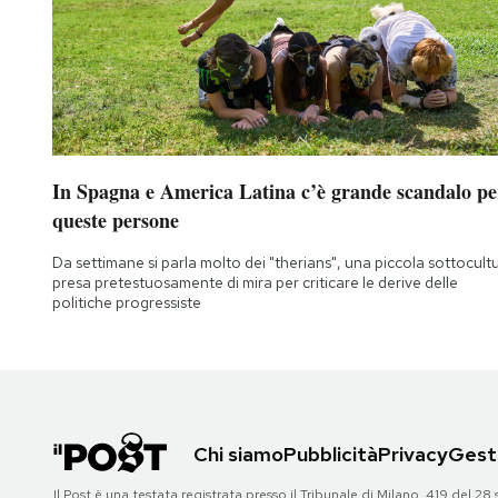
Notifiche mobile
Regala il Post
Hai bisogno di aiuto?
Esci
In Spagna e America Latina c’è grande scandalo pe
queste persone
Da settimane si parla molto dei "therians", una piccola sottocult
presa pretestuosamente di mira per criticare le derive delle
politiche progressiste
Chi siamo
Pubblicità
Privacy
Gesti
Il Post è una testata registrata presso il Tribunale di Milano, 419 del