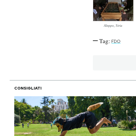
PODCAST
Aleppo, Siria
NEWSLETTER
Tag:
FDO
I MIEI PREFERITI
SHOP
CONSIGLIATI
CALENDARIO
AREA PERSONALE
Area Personale
Newsletter