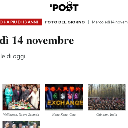
 HA PIÙ DI
13 ANNI
FOTO DEL GIORNO
Mercoledì 14 novem
dì 14 novembre
le di oggi
Wellington, Nuova Zelanda
Hong Kong, Cina
Chingam, India