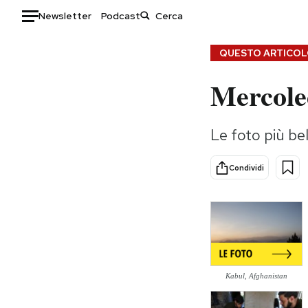
Newsletter
Podcast
Auto
QUESTO ARTICOLO
Mercole
HOME
Italia
Moda
Le foto più bel
Mondo
Libri
Politica
Consumismi
Condividi
Tecnologia
Storie/Idee
Internet
Ok Boomer!
Scienza
Media
Cultura
Europa
Economia
Altrecose
Sport
Mondiali calcio 2026
Kabul, Afghanistan