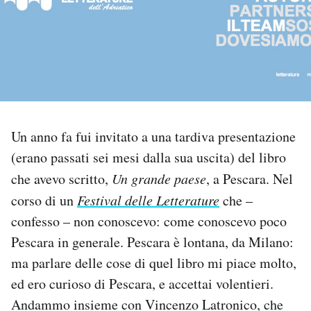
PODCAST
NEWSLETTER
I MIEI PREFERITI
Un anno fa fui invitato a una tardiva presentazione
(erano passati sei mesi dalla sua uscita) del libro
SHOP
che avevo scritto,
Un grande paese
, a Pescara. Nel
corso di un
Festival delle Letterature
che –
CALENDARIO
confesso – non conoscevo: come conoscevo poco
Pescara in generale. Pescara è lontana, da Milano:
AREA PERSONALE
ma parlare delle cose di quel libro mi piace molto,
ed ero curioso di Pescara, e accettai volentieri.
Area Personale
Andammo insieme con Vincenzo Latronico, che
Newsletter