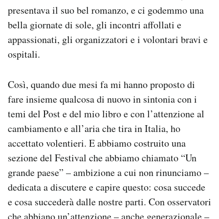
Notifiche mobile
presentava il suo bel romanzo, e ci godemmo una
Regala il Post
bella giornate di sole, gli incontri affollati e
Hai bisogno di aiuto?
appassionati, gli organizzatori e i volontari bravi e
Esci
ospitali.
Così, quando due mesi fa mi hanno proposto di
fare insieme qualcosa di nuovo in sintonia con i
temi del Post e del mio libro e con l’attenzione al
cambiamento e all’aria che tira in Italia, ho
accettato volentieri. E abbiamo costruito una
sezione del Festival che abbiamo chiamato “Un
grande paese” – ambizione a cui non rinunciamo –
dedicata a discutere e capire questo: cosa succede
e cosa succederà dalle nostre parti. Con osservatori
che abbiano un’attenzione – anche generazionale –