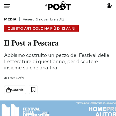
Auto
MEDIA
Venerdì 9 novembre 2012
QUESTO ARTICOLO HA PIÙ DI
13 ANNI
HOME
Il Post a Pescara
Italia
Moda
Mondo
Libri
Abbiamo costruito un pezzo del Festival delle
Politica
Consumismi
Letterature di quest'anno, per discutere
Tecnologia
Storie/Idee
insieme su che aria tira
Internet
Ok Boomer!
di
Luca Sofri
Scienza
Media
Cultura
Europa
Condividi
Economia
Altrecose
Sport
Mondiali calcio 2026