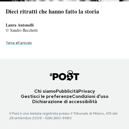
Carmelo Bene
Federico Fellini
Notifiche mobile
© Sandro Becchetti
© Sandro Becchetti
Dieci ritratti che hanno fatto la storia
Dieci ritratti che hanno fatto la storia
Regala il Post
Hai bisogno di aiuto?
Torna all'articolo
Torna all'articolo
Mickey Spillane
Laura Antonelli
Esci
© Sandro Becchetti
© Sandro Becchetti
Torna all'articolo
Torna all'articolo
Chi siamo
Pubblicità
Privacy
Gestisci le preferenze
Condizioni d'uso
Dichiarazione di accessibilità
Il Post è una testata registrata presso il Tribunale di Milano, 419 del
28 settembre 2009 - ISSN 2610-9980