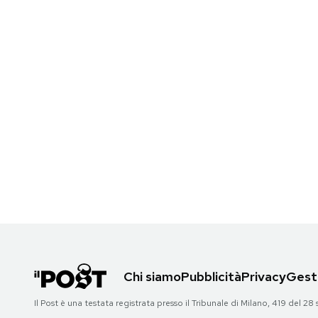
Notifiche mobile
Regala il Post
Hai bisogno di aiuto?
Esci
Chi siamo
Pubblicità
Privacy
Gesti
Il Post è una testata registrata presso il Tribunale di Milano, 419 del