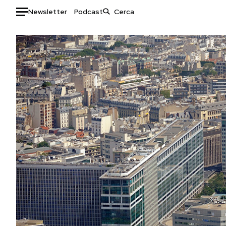
Newsletter
Podcast
Auto
HOME
Italia
Moda
Mondo
Libri
Politica
Consumismi
Tecnologia
Storie/Idee
Internet
Ok Boomer!
Scienza
Media
Cultura
Europa
Economia
Altrecose
Sport
Mondiali calcio 2026