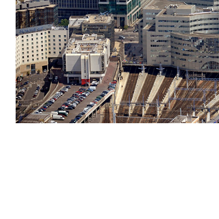
PODCAST
NEWSLETTER
I MIEI PREFERITI
SHOP
CALENDARIO
AREA PERSONALE
Area Personale
Newsletter