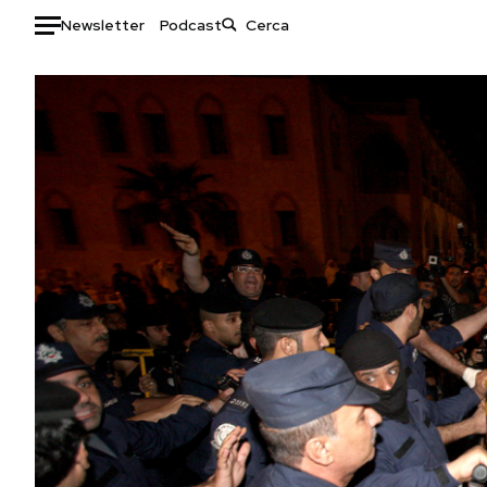
Newsletter
Podcast
Auto
HOME
Italia
Moda
Mondo
Libri
Politica
Consumismi
Tecnologia
Storie/Idee
Internet
Ok Boomer!
Scienza
Media
Cultura
Europa
Economia
Altrecose
Sport
Mondiali calcio 2026