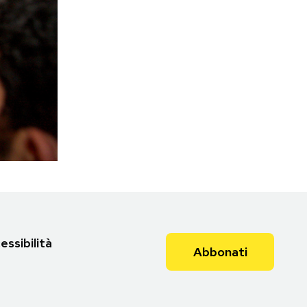
essibilità
Abbonati