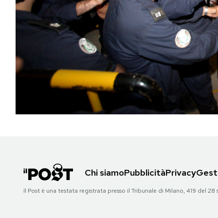
PODCAST
NEWSLETTER
I MIEI PREFERITI
SHOP
CALENDARIO
Chi siamo
Pubblicità
Privacy
Gesti
AREA PERSONALE
Il Post è una testata registrata presso il Tribunale di Milano, 419 del
Area Personale
Newsletter