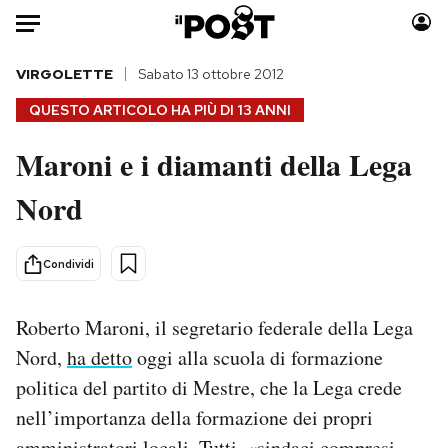
Auto
VIRGOLETTE
Sabato 13 ottobre 2012
QUESTO ARTICOLO HA PIÙ DI
13 ANNI
HOME
Maroni e i diamanti della Lega
Italia
Moda
Nord
Mondo
Libri
Politica
Consumismi
Tecnologia
Storie/Idee
Condividi
Internet
Ok Boomer!
Scienza
Media
Roberto Maroni, il segretario federale della Lega
Cultura
Europa
Nord,
ha detto
oggi alla scuola di formazione
Economia
Altrecose
politica del partito di Mestre, che la Lega crede
Sport
Mondiali calcio 2026
nell’importanza della formazione dei propri
amministratori locali. Tutti, «sindaci compresi,