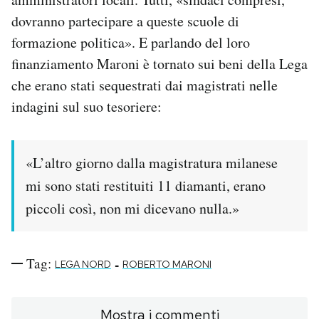
dovranno partecipare a queste scuole di
PODCAST
formazione politica». E parlando del loro
finanziamento Maroni è tornato sui beni della Lega
NEWSLETTER
che erano stati sequestrati dai magistrati nelle
indagini sul suo tesoriere:
I MIEI PREFERITI
«L’altro giorno dalla magistratura milanese
SHOP
mi sono stati restituiti 11 diamanti, erano
piccoli così, non mi dicevano nulla.»
CALENDARIO
Tag:
-
AREA PERSONALE
LEGA NORD
ROBERTO MARONI
Area Personale
Newsletter
Mostra i commenti