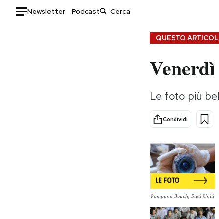
Newsletter
Podcast
Auto
QUESTO ARTICOLO
Venerdì 
HOME
Italia
Moda
Le foto più bel
Mondo
Libri
Politica
Consumismi
Condividi
Tecnologia
Storie/Idee
Internet
Ok Boomer!
Scienza
Media
Cultura
Europa
Economia
Altrecose
Sport
Mondiali calcio 2026
Pompano Beach, Stati Uniti