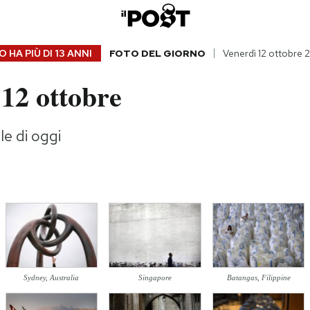
 HA PIÙ DI
13 ANNI
FOTO DEL GIORNO
Venerdì 12 ottobre 
12 ottobre
le di oggi
Sydney, Australia
Singapore
Batangas, Filippine