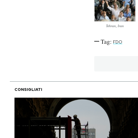
PODCAST
Tehran, Iran
NEWSLETTER
Tag:
FDO
I MIEI PREFERITI
SHOP
CONSIGLIATI
CALENDARIO
AREA PERSONALE
Area Personale
Newsletter