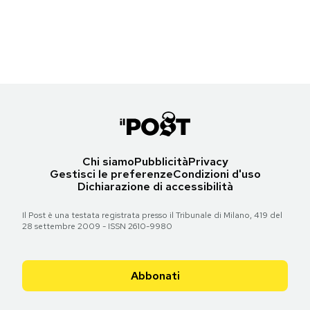
PODCAST
NEWSLETTER
I MIEI PREFERITI
Chi siamo
Pubblicità
Privacy
SHOP
Gestisci le preferenze
Condizioni d'uso
Dichiarazione di accessibilità
CALENDARIO
Il Post è una testata registrata presso il Tribunale di Milano, 419 del
28 settembre 2009 - ISSN 2610-9980
AREA PERSONALE
Abbonati
Area Personale
Newsletter