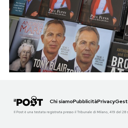
PODCAST
NEWSLETTER
I MIEI PREFERITI
SHOP
CALENDARIO
Chi siamo
Pubblicità
Privacy
Gesti
AREA PERSONALE
Il Post è una testata registrata presso il Tribunale di Milano, 419 del
Area Personale
Newsletter