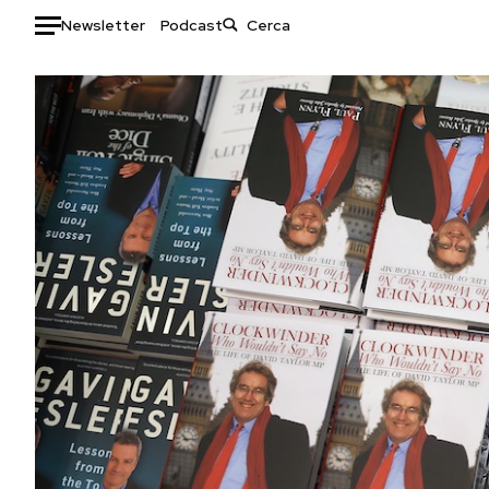
Newsletter
Podcast
Auto
HOME
Italia
Moda
Mondo
Libri
Politica
Consumismi
Tecnologia
Storie/Idee
Internet
Ok Boomer!
Scienza
Media
Cultura
Europa
Economia
Altrecose
Sport
Mondiali calcio 2026