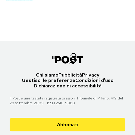
Le prime pagine di venerdì 24 agosto 2012
Torna all'articolo
Torna all'articolo
Torna all'articolo
Notifiche mobile
Torna all'articolo
Torna all'articolo
Torna all'articolo
Regala il Post
Hai bisogno di aiuto?
Torna all'articolo
Esci
Chi siamo
Pubblicità
Privacy
Gestisci le preferenze
Condizioni d'uso
Dichiarazione di accessibilità
Il Post è una testata registrata presso il Tribunale di Milano, 419 del
28 settembre 2009 - ISSN 2610-9980
Abbonati