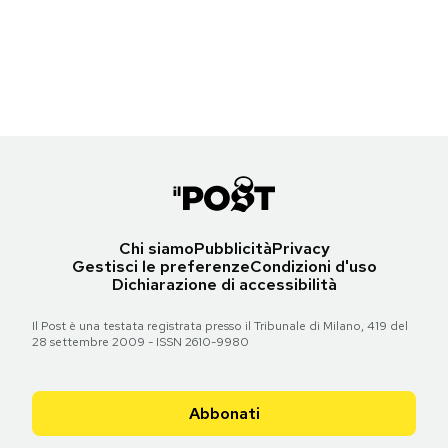
Le prime pagine di venerdì 24 agosto 2012
Torna all'articolo
Torna all'articolo
Torna all'articolo
Notifiche mobile
Torna all'articolo
Torna all'articolo
Torna all'articolo
Regala il Post
Hai bisogno di aiuto?
Torna all'articolo
Esci
Chi siamo
Pubblicità
Privacy
Gestisci le preferenze
Condizioni d'uso
Dichiarazione di accessibilità
Il Post è una testata registrata presso il Tribunale di Milano, 419 del
28 settembre 2009 - ISSN 2610-9980
Abbonati