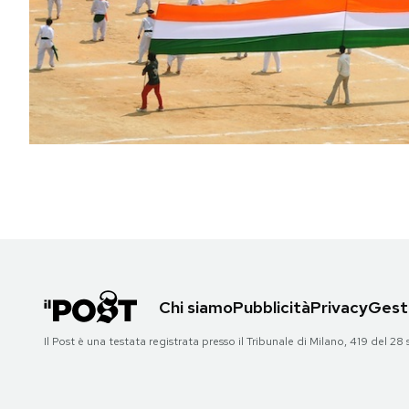
PODCAST
NEWSLETTER
I MIEI PREFERITI
SHOP
CALENDARIO
Chi siamo
Pubblicità
Privacy
Gesti
AREA PERSONALE
Il Post è una testata registrata presso il Tribunale di Milano, 419 del
Area Personale
Newsletter