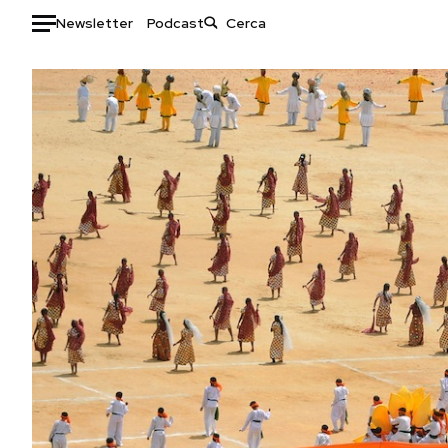
Newsletter
Podcast
Auto
HOME
Italia
Moda
Mondo
Libri
Politica
Consumismi
Tecnologia
Storie/Idee
Internet
Ok Boomer!
Scienza
Media
Cultura
Europa
Economia
Altrecose
Sport
Mondiali calcio 2026