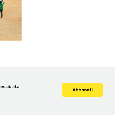
essibilità
Abbonati