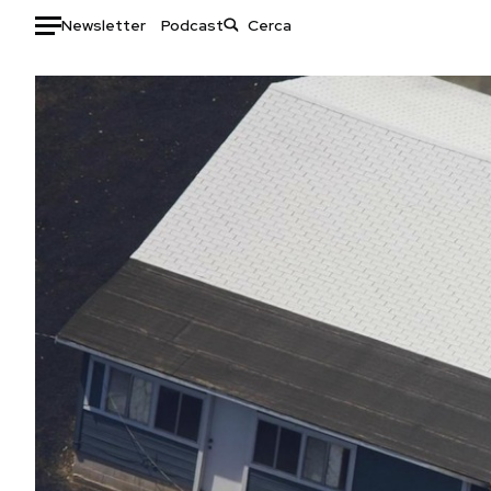
Newsletter
Podcast
Auto
HOME
Italia
Moda
Mondo
Libri
Politica
Consumismi
Tecnologia
Storie/Idee
Internet
Ok Boomer!
Scienza
Media
Cultura
Europa
Economia
Altrecose
Sport
Mondiali calcio 2026