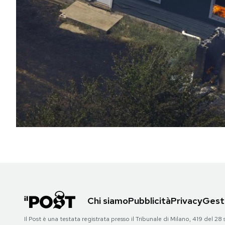
PODCAST
NEWSLETTER
I MIEI PREFERITI
SHOP
CALENDARIO
AREA PERSONALE
Chi siamo
Pubblicità
Privacy
Gesti
Area Personale
Il Post è una testata registrata presso il Tribunale di Milano, 419 del
Newsletter