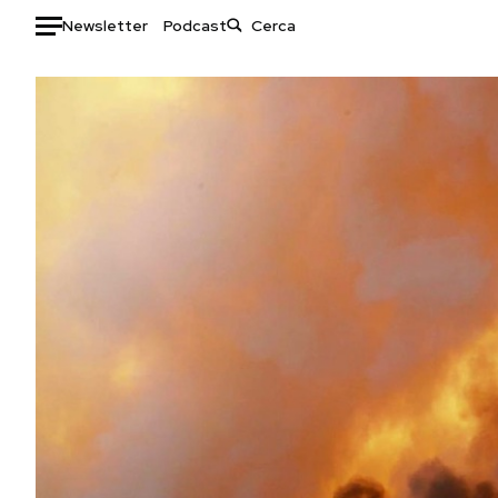
Newsletter
Podcast
Auto
HOME
Italia
Moda
Mondo
Libri
Politica
Consumismi
Tecnologia
Storie/Idee
Internet
Ok Boomer!
Scienza
Media
Cultura
Europa
Economia
Altrecose
Sport
Mondiali calcio 2026