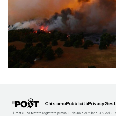
PODCAST
NEWSLETTER
I MIEI PREFERITI
SHOP
CALENDARIO
AREA PERSONALE
Chi siamo
Pubblicità
Privacy
Gesti
Area Personale
Il Post è una testata registrata presso il Tribunale di Milano, 419 del
Newsletter