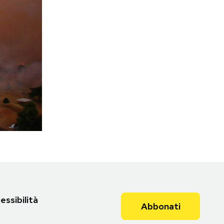
essibilità
Abbonati