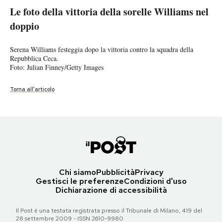
durante la finale del doppio femminile vinto dalle WIilliams.
Notifiche mobile
Le foto della vittoria della sorelle Williams nel
Foto: Clive Brunskill/Getty Images
Serena Williams al servizio durante la partita contro la squadra della
Serena Williams e la sorella Venus Williams festeggiano la medaglia
Regala il Post
doppio
Repubblica Ceca.
d'oro ottenuta battendo in finale la squadra della Repubblica Ceca.
Foto: Paul Gilham/Getty Images)
Hai bisogno di aiuto?
Torna all'articolo
Foto: Julian Finney/Getty Images
Esci
Serena Williams festeggia dopo la vittoria contro la squadra della
Torna all'articolo
Repubblica Ceca.
Torna all'articolo
Foto: Julian Finney/Getty Images
Torna all'articolo
Chi siamo
Pubblicità
Privacy
Gestisci le preferenze
Condizioni d'uso
Dichiarazione di accessibilità
Il Post è una testata registrata presso il Tribunale di Milano, 419 del
28 settembre 2009 - ISSN 2610-9980