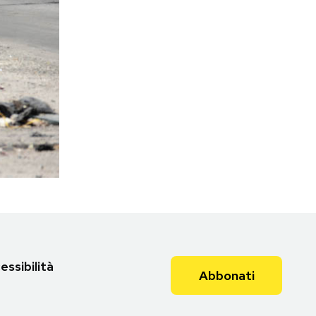
essibilità
Abbonati