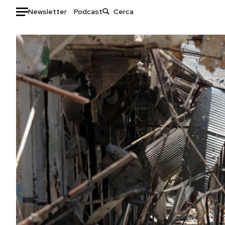
Newsletter
Podcast
Auto
HOME
Italia
Moda
Mondo
Libri
Politica
Consumismi
Tecnologia
Storie/Idee
Internet
Ok Boomer!
Scienza
Media
Cultura
Europa
Economia
Altrecose
Sport
Mondiali calcio 2026