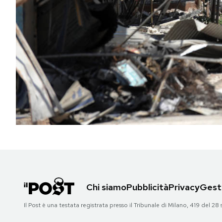
PODCAST
NEWSLETTER
I MIEI PREFERITI
SHOP
CALENDARIO
AREA PERSONALE
Chi siamo
Pubblicità
Privacy
Gesti
Area Personale
Il Post è una testata registrata presso il Tribunale di Milano, 419 del
Newsletter