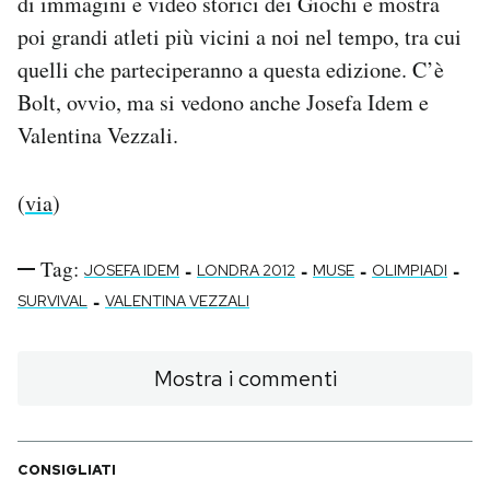
di immagini e video storici dei Giochi e mostra
poi grandi atleti più vicini a noi nel tempo, tra cui
PODCAST
quelli che parteciperanno a questa edizione. C’è
Bolt, ovvio, ma si vedono anche Josefa Idem e
NEWSLETTER
Valentina Vezzali.
I MIEI PREFERITI
(
via
)
SHOP
Tag:
-
-
-
-
JOSEFA IDEM
LONDRA 2012
MUSE
OLIMPIADI
-
SURVIVAL
VALENTINA VEZZALI
CALENDARIO
Mostra i commenti
AREA PERSONALE
Area Personale
CONSIGLIATI
Newsletter