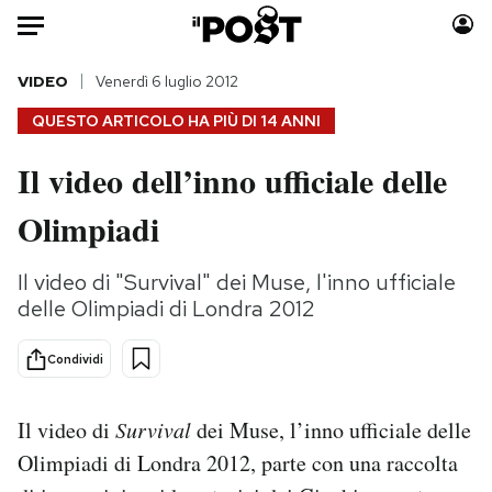
Auto
VIDEO
Venerdì 6 luglio 2012
QUESTO ARTICOLO HA PIÙ DI
14 ANNI
HOME
Il video dell’inno ufficiale delle
Italia
Moda
Olimpiadi
Mondo
Libri
Politica
Consumismi
Il video di "Survival" dei Muse, l'inno ufficiale
Tecnologia
Storie/Idee
delle Olimpiadi di Londra 2012
Internet
Ok Boomer!
Scienza
Media
Condividi
Cultura
Europa
Economia
Altrecose
Il video di
Survival
dei Muse, l’inno ufficiale delle
Sport
Mondiali calcio 2026
Olimpiadi di Londra 2012, parte con una raccolta