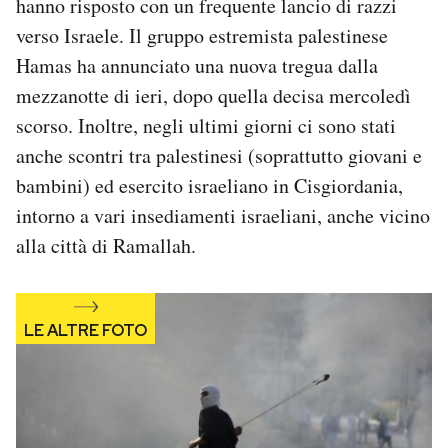
hanno risposto con un frequente lancio di razzi
Notifiche mobile
verso Israele. Il gruppo estremista palestinese
Regala il Post
Hamas ha annunciato una nuova tregua dalla
Hai bisogno di aiuto?
mezzanotte di ieri, dopo quella decisa mercoledì
Esci
scorso. Inoltre, negli ultimi giorni ci sono stati
anche scontri tra palestinesi (soprattutto giovani e
bambini) ed esercito israeliano in Cisgiordania,
intorno a vari insediamenti israeliani, anche vicino
alla città di Ramallah.