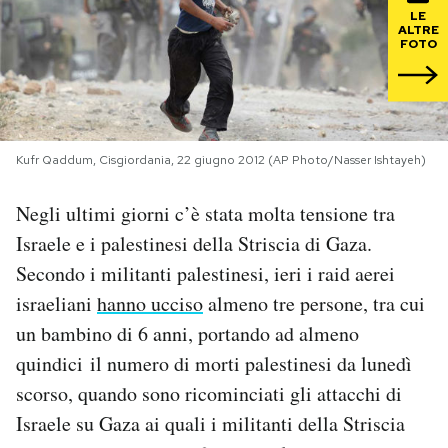
LE
ALTRE
PODCAST
FOTO
NEWSLETTER
Kufr Qaddum, Cisgiordania, 22 giugno 2012 (AP Photo/Nasser Ishtayeh)
I MIEI PREFERITI
Negli ultimi giorni c’è stata molta tensione tra
SHOP
Israele e i palestinesi della Striscia di Gaza.
Secondo i militanti palestinesi, ieri i raid aerei
israeliani
hanno ucciso
almeno tre persone, tra cui
CALENDARIO
un bambino di 6 anni, portando ad almeno
quindici il numero di morti palestinesi da lunedì
AREA PERSONALE
scorso, quando sono ricominciati gli attacchi di
Area Personale
Israele su Gaza ai quali i militanti della Striscia
Newsletter