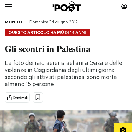
Auto
MONDO
Domenica 24 giugno 2012
QUESTO ARTICOLO HA PIÙ DI
14 ANNI
HOME
Gli scontri in Palestina
Italia
Moda
Mondo
Libri
Le foto dei raid aerei israeliani a Gaza e delle
Politica
Consumismi
violenze in Cisgiordania degli ultimi giorni:
Tecnologia
Storie/Idee
secondo gli attivisti palestinesi sono morte
almeno 15 persone
Internet
Ok Boomer!
Scienza
Media
Condividi
Cultura
Europa
Economia
Altrecose
Sport
Mondiali calcio 2026