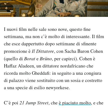
PODCAST
NEWSLETTER
I nuovi film nelle sale sono nove, questo fine
settimana, ma non c’è molto di interessante. Il film
I MIEI PREFERITI
che esce dappertutto dopo settimane di sfinente
promozione è
Il Dittatore
, con Sacha Baron Cohen
SHOP
(quello di
Borat
e
Brüno
, per capirci). Cohen è
Haffaz Aladeen, un dittatore nordafricano che
ricorda molto Gheddafi: in seguito a una congiura
CALENDARIO
di palazzo viene sostituito con un sosia e costretto
a una specie di esilio newyorkese.
AREA PERSONALE
Area Personale
C’è poi
21 Jump Street
, che
è piaciuto molto
, e che
Newsletter