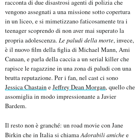
racconta di due disastrosi agenti di polizia che
Notifiche mobile
vengono assegnati a una missione sotto copertura
Regala il Post
in un liceo, e si mimetizzano faticosamente tra i
Hai bisogno di aiuto?
teenager scoprendo di non aver mai superato la
Esci
propria adolescenza.
Le paludi della morte
, invece,
è il nuovo film della figlia di Michael Mann, Ami
Canaan, e parla della caccia a un serial killer che
rapisce le ragazzine in una zona di paludi con una
brutta reputazione. Per i fan, nel cast ci sono
Jessica Chastain
e
Jeffrey Dean Morgan
, quello che
assomiglia in modo impressionante a Javier
Bardem.
Il resto non è granché: un road movie con Jane
Birkin che in Italia si chiama
Adorabili amiche
e