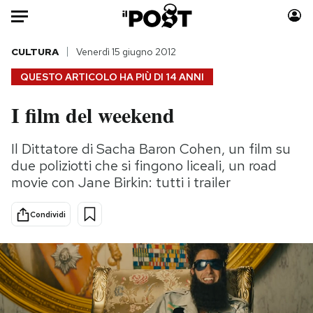
Auto
CULTURA
Venerdì 15 giugno 2012
QUESTO ARTICOLO HA PIÙ DI
14 ANNI
HOME
I film del weekend
Italia
Moda
Mondo
Libri
Il Dittatore di Sacha Baron Cohen, un film su
Politica
Consumismi
due poliziotti che si fingono liceali, un road
Tecnologia
Storie/Idee
movie con Jane Birkin: tutti i trailer
Internet
Ok Boomer!
Condividi
Scienza
Media
Cultura
Europa
Economia
Altrecose
Sport
Mondiali calcio 2026