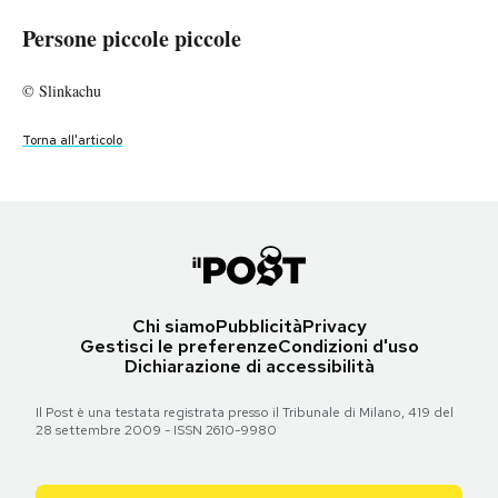
© Slinkachu
Persone piccole piccole
Persone piccole piccole
Persone piccole piccole
Persone piccole piccole
Persone piccole piccole
Persone piccole piccole
Persone piccole piccole
Persone piccole piccole
Persone piccole piccole
Persone piccole piccole
Persone piccole piccole
Persone piccole piccole
Persone piccole piccole
Persone piccole piccole
Persone piccole piccole
Persone piccole piccole
Persone piccole piccole
Persone piccole piccole
Persone piccole piccole
PODCAST
Torna all'articolo
© Slinkachu
© Slinkachu
© Slinkachu
© Slinkachu
© Slinkachu
© Slinkachu
© Slinkachu
© Slinkachu
© Slinkachu
© Slinkachu
© Slinkachu
© Slinkachu
© Slinkachu
© Slinkachu
© Slinkachu
© Slinkachu
© Slinkachu
© Slinkachu
© Slinkachu
NEWSLETTER
Torna all'articolo
Torna all'articolo
Torna all'articolo
Torna all'articolo
Torna all'articolo
Torna all'articolo
Torna all'articolo
Torna all'articolo
Torna all'articolo
Torna all'articolo
Torna all'articolo
Torna all'articolo
Torna all'articolo
Torna all'articolo
Torna all'articolo
Torna all'articolo
Torna all'articolo
Torna all'articolo
Torna all'articolo
I MIEI PREFERITI
SHOP
Chi siamo
Pubblicità
Privacy
CALENDARIO
Gestisci le preferenze
Condizioni d'uso
Dichiarazione di accessibilità
AREA PERSONALE
Il Post è una testata registrata presso il Tribunale di Milano, 419 del
28 settembre 2009 - ISSN 2610-9980
Area Personale
Newsletter