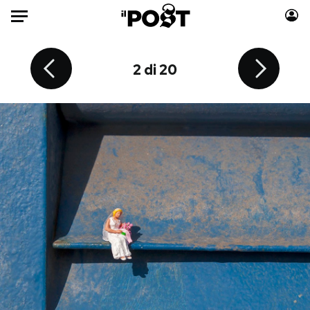
Auto
20 di 20
14 di 20
10 di 20
16 di 20
17 di 20
18 di 20
19 di 20
12 di 20
13 di 20
15 di 20
11 di 20
4 di 20
6 di 20
7 di 20
8 di 20
9 di 20
2 di 20
3 di 20
5 di 20
1 di 20
HOME
Italia
Moda
Mondo
Libri
Politica
Consumismi
Tecnologia
Storie/Idee
Internet
Ok Boomer!
Scienza
Media
Cultura
Europa
Economia
Altrecose
Sport
Mondiali calcio 2026
Persone piccole piccole