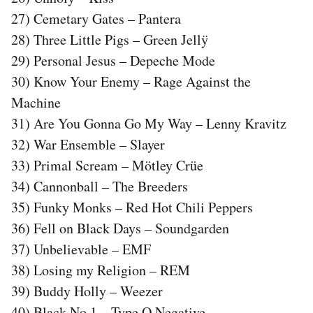
27) Cemetary Gates – Pantera
28) Three Little Pigs – Green Jellÿ
29) Personal Jesus – Depeche Mode
30) Know Your Enemy – Rage Against the
Machine
31) Are You Gonna Go My Way – Lenny Kravitz
32) War Ensemble – Slayer
33) Primal Scream – Mötley Crüe
34) Cannonball – The Breeders
35) Funky Monks – Red Hot Chili Peppers
36) Fell on Black Days – Soundgarden
37) Unbelievable – EMF
38) Losing my Religion – REM
39) Buddy Holly – Weezer
40) Black No.1 – Type O Negative